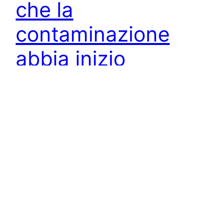
che la
contaminazione
abbia inizio
Da quando, anni fa, ho scoperto l’utilità dei feed,
ho provato un sacco di programmi per gestirli. Il
primo esperimento è stato con safari, poi ho
provato applicazioni specifiche e infine sono
approdato a Google Reader: un’interfaccia
perfetta, completamente online, accessibile da
qualsiasi computer connesso ad internet (casa,
università, lavoro) e anche dal telefono. Da…
7 Dicembre 2010