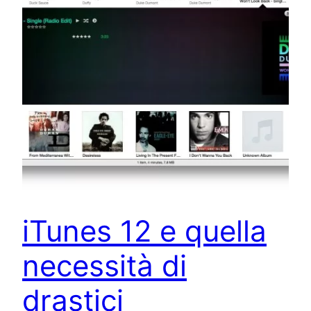
iTunes 12 e quella
necessità di
drastici