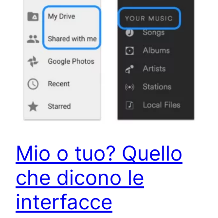
Mio o tuo? Quello
che dicono le
interfacce